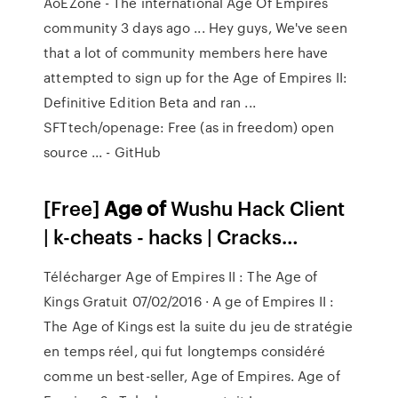
AoEZone - The international Age Of Empires
community 3 days ago ... Hey guys, We've seen
that a lot of community members here have
attempted to sign up for the Age of Empires II:
Definitive Edition Beta and ran ...
SFTtech/openage: Free (as in freedom) open
source ... - GitHub
[Free]
Age
of
Wushu Hack Client
| k-cheats - hacks | Cracks…
Télécharger Age of Empires II : The Age of
Kings Gratuit 07/02/2016 · A ge of Empires II :
The Age of Kings est la suite du jeu de stratégie
en temps réel, qui fut longtemps considéré
comme un best-seller, Age of Empires. Age of