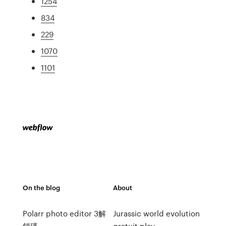
1254
834
229
1070
1101
On the blog
About
Polarr photo editor 3解
Jurassic world evolution
鎖碼
gratuit play