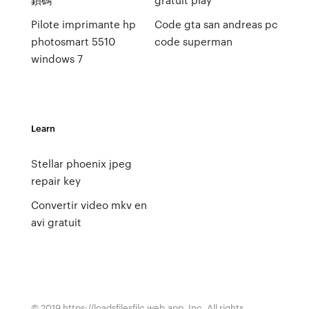
Pilote imprimante hp
Code gta san andreas pc
photosmart 5510
code superman
windows 7
Learn
Stellar phoenix jpeg
repair key
Convertir video mkv en
avi gratuit
© 2019 https://loadsfilesfjlc.web.app, Inc. All rights