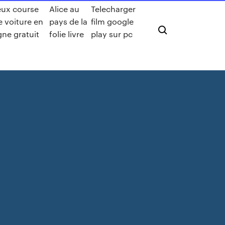
eux course
Alice au
Telecharger
e voiture en
pays de la
film google
igne gratuit
folie livre
play sur pc