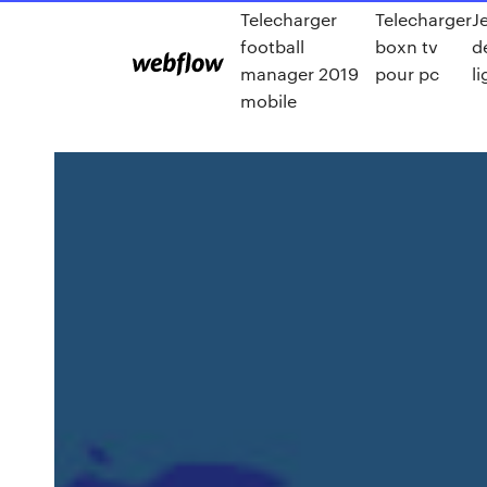
Telecharger
Telecharger
J
football
boxn tv
d
manager 2019
pour pc
l
mobile